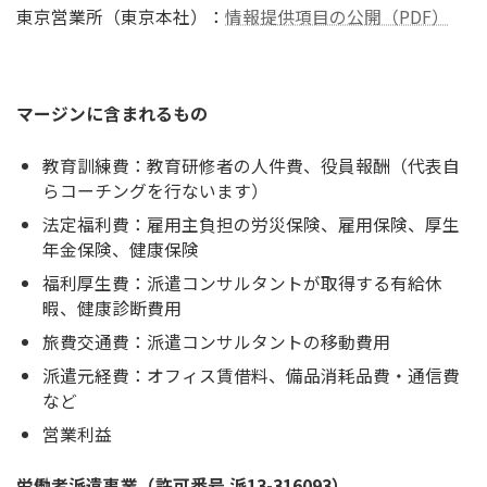
東京営業所（東京本社）：
情報提供項目の公開（PDF）
マージンに含まれるもの
教育訓練費：教育研修者の人件費、役員報酬（代表自
らコーチングを行ないます）
法定福利費：雇用主負担の労災保険、雇用保険、厚生
年金保険、健康保険
福利厚生費：派遣コンサルタントが取得する有給休
暇、健康診断費用
旅費交通費：派遣コンサルタントの移動費用
派遣元経費：オフィス賃借料、備品消耗品費・通信費
など
営業利益
労働者派遣事業（許可番号 派13-316093）