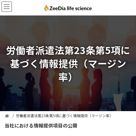
コ
ナ
ン
ビ
テ
ゲ
ン
ー
ツ
シ
へ
ョ
ス
ン
労働者派遣法第23条第5項に
キ
に
ッ
移
基づく情報提供（マージン
プ
動
率）
労働者派遣法第23条第5項に基づく情報提供（マージン率）
当社における情報提供項目の公開