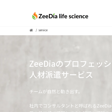
コ
ナ
ン
ビ
テ
ゲ
ン
ー
ツ
シ
service
へ
ョ
ス
ン
キ
に
ッ
移
ZeeDiaのプロフェッ
プ
動
人材派遣サービス
チームが自然と動き出す。
社内でコンサルタントと呼ばれるZeeDi