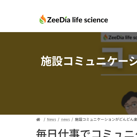
コ
ナ
ン
ビ
テ
ゲ
ン
ー
ツ
シ
へ
ョ
ス
ン
施設コミュニケー
キ
に
ッ
移
プ
動
News
news
施設コミュニケーションがどんどん
毎日仕事でコミュニ