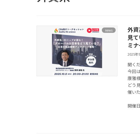
外資
news
見て
ミナ
2025年
聞くだ
今回は
康雅
どう
催い
開催日時