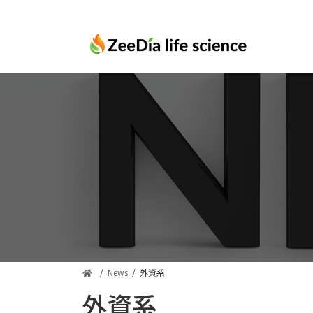
コ
ナ
ン
ビ
テ
ゲ
ン
ー
ツ
シ
へ
ョ
ス
ン
キ
に
ッ
移
プ
動
News
外資系
外資系